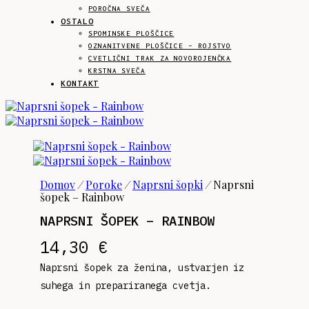
POROČNA SVEČA
OSTALO
SPOMINSKE PLOŠČICE
OZNANITVENE PLOŠČICE – ROJSTVO
CVETLIČNI TRAK ZA NOVOROJENČKA
KRSTNA SVEČA
KONTAKT
Domov
/
Poroke
/
Naprsni šopki
/
Naprsni
šopek – Rainbow
NAPRSNI ŠOPEK – RAINBOW
14,30
€
Naprsni šopek za ženina, ustvarjen iz
suhega in prepariranega cvetja.