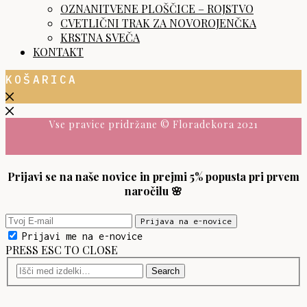
OZNANITVENE PLOŠČICE – ROJSTVO
CVETLIČNI TRAK ZA NOVOROJENČKA
KRSTNA SVEČA
KONTAKT
KOŠARICA
Vse pravice pridržane © Floradekora 2021
Prijavi se na naše novice in prejmi 5% popusta pri prvem
naročilu 🌸
Prijavi me na e-novice
PRESS ESC TO CLOSE
Search