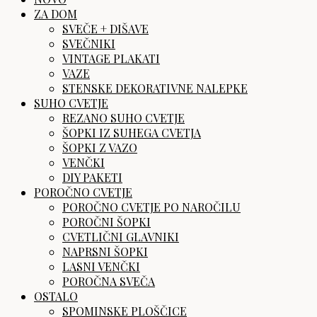
ZA DOM
SVEČE + DIŠAVE
SVEČNIKI
VINTAGE PLAKATI
VAZE
STENSKE DEKORATIVNE NALEPKE
SUHO CVETJE
REZANO SUHO CVETJE
ŠOPKI IZ SUHEGA CVETJA
ŠOPKI Z VAZO
VENČKI
DIY PAKETI
POROČNO CVETJE
POROČNO CVETJE PO NAROČILU
POROČNI ŠOPKI
CVETLIČNI GLAVNIKI
NAPRSNI ŠOPKI
LASNI VENČKI
POROČNA SVEČA
OSTALO
SPOMINSKE PLOŠČICE