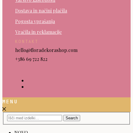
Dostava in načini plačila
Pogosta vprašanja
Vračila in reklamacije
KONTAKT
hello@floradekorashop.com
+386
69 722 822
instagram
facebook
MENU
Search
NOVO