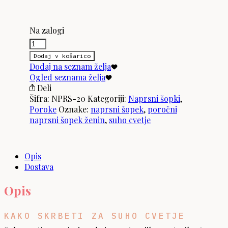
Na zalogi
Naprsni
šopek
Dodaj v košarico
-
Dodaj na seznam želja
Rainbow
količina
Ogled seznama želja
Deli
Šifra:
NPRS-20
Kategoriji:
Naprsni šopki
,
Poroke
Oznake:
naprsni šopek
,
poročni
naprsni šopek ženin
,
suho cvetje
Opis
Dostava
Opis
KAKO SKRBETI ZA SUHO CVETJE