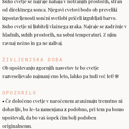
Suho cvetje se najraje nahaja v notranjih prostorih, stran
od direktnega sonca. Njegovi cvetovi bodo ob preveliki
izpostavljenosti sončni svetlobi pričeli izgubljati barvo.
Suho cvetje ni ljubitelj vlažnega zraka. Najraje se zadržuje v
hladnih, suhih prostorih, na sobni temperaturi. Z njim
ravnaj nežno in ga ne zalivaj.
ŽIVLJENJSKA DOBA
Ob upoštevanju zgornjih nasvetov te bo cvetje
razveseljevalo najmanj eno leto, lahko pa tudi več let! 🌸
OPOZORILO
• Če določeno cvetje v naročenem aranžmaju trenutno ni
dobavljiv, bo le-ta zamenjana z podobno, pri tem pa bomo
upoštevali, da bo vaš šopek čim bolj podoben
originalnemu.