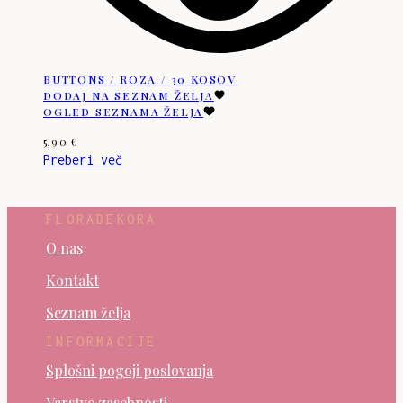
BUTTONS / ROZA / 30 KOSOV
DODAJ NA SEZNAM ŽELJA
OGLED SEZNAMA ŽELJA
5,90
€
Preberi več
FLORADEKORA
O nas
Kontakt
Seznam želja
INFORMACIJE
Splošni pogoji poslovanja
Varstvo zasebnosti