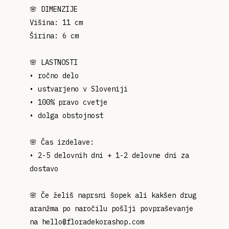
🌸 DIMENZIJE
Višina: 11 cm
Širina: 6 cm
🌸 LASTNOSTI
• ročno delo
• ustvarjeno v Sloveniji
• 100% pravo cvetje
• dolga obstojnost
🌸 Čas izdelave:
• 2-5 delovnih dni + 1-2 delovne dni za
dostavo
🌸 Če želiš naprsni šopek ali kakšen drug
aranžma po naročilu pošlji povpraševanje
na hello@floradekorashop.com